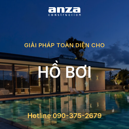
Nhảy
tới
nội
dung
GIẢI PHÁP TOÀN DIỆN CHO
HỒ BƠI
Hotline 090-375-2679