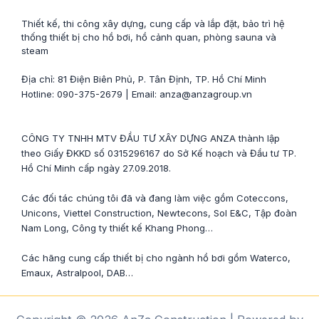
Thiết kế, thi công xây dựng, cung cấp và lắp đặt, bảo trì hệ
thống thiết bị cho hồ bơi, hồ cảnh quan, phòng sauna và
steam
Địa chỉ: 81 Điện Biên Phủ, P. Tân Định, TP. Hồ Chí Minh
Hotline: 090-375-2679 | Email: anza@anzagroup.vn
CÔNG TY TNHH MTV ĐẦU TƯ XÂY DỰNG ANZA thành lập
theo Giấy ĐKKD số 0315296167 do Sở Kế hoạch và Đầu tư TP.
Hồ Chí Minh cấp ngày 27.09.2018.
Các đối tác chúng tôi đã và đang làm việc gồm Coteccons,
Unicons, Viettel Construction, Newtecons, Sol E&C, Tập đoàn
Nam Long, Công ty thiết kế Khang Phong…
Các hãng cung cấp thiết bị cho ngành hồ bơi gồm Waterco,
Emaux, Astralpool, DAB…